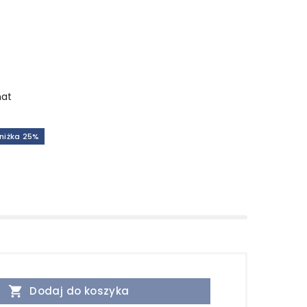
mat
niżka 25%

Dodaj do koszyka