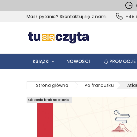
Z
Masz pytania? Skontaktuj się z nami.
+48 5
KSIĄŻKI
NOWOŚCI
PROMOCJE
Strona główna
Po francusku
Atla
Obecnie brak na stanie
Obecnie brak na stanie