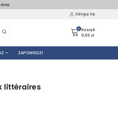
dnia.
Zaloguj się
0
Koszyk
0,00 zł
AŻ
ZAPOWIEDZI
 littéraires