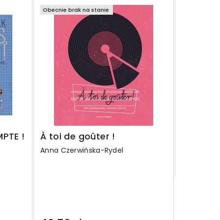
Obecnie brak na stanie
Obecnie bra
La vie s
aux gra
Wojciech 
43,50 z
Regular
58,00 zł
PTE !
À toi de goûter !
price
Anna Czerwińska-Rydel
Szczegó