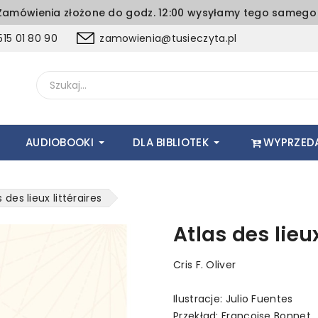
amówienia złożone do godz. 12:00 wysyłamy tego samego 
15 01 80 90
zamowienia@tusieczyta.pl
AUDIOBOOKI
DLA BIBLIOTEK
WYPRZED
s des lieux littéraires
Atlas des lieux
Cris F. Oliver
Ilustracje: Julio Fuentes
Przekład: Françoise Bonnet