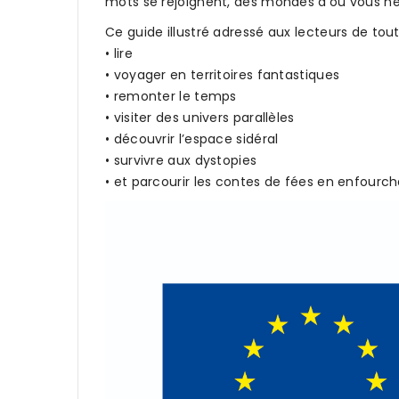
mots se rejoignent, des mondes d’où vous ne 
Ce guide illustré adressé aux lecteurs de tou
• lire
• voyager en territoires fantastiques
• remonter le temps
• visiter des univers parallèles
• découvrir l’espace sidéral
• survivre aux dystopies
• et parcourir les contes de fées en enfourch