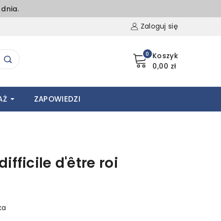
dnia.
Zaloguj się
0
Koszyk
0,00 zł
AŻ
ZAPOWIEDZI
fficile d'être roi
ka