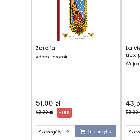
Zarafa
La vi
aux 
Adam Jaromir
Wojci
51,00 zł
43,5
Regular
Regul
68,00 zł
58,00 
-25%
price
price
Do koszyka
Szczegóły
Szcz