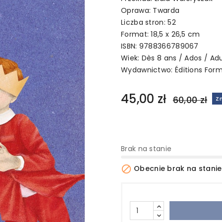
Oprawa: Twarda
Liczba stron: 52
Format: 18,5 x 26,5 cm
ISBN: 9788366789067
Wiek: Dès 8 ans / Ados / Ad
Wydawnictwo:
Éditions For
45,00 zł
60,00 zł
Z
Brak na stanie

Obecnie brak na stanie