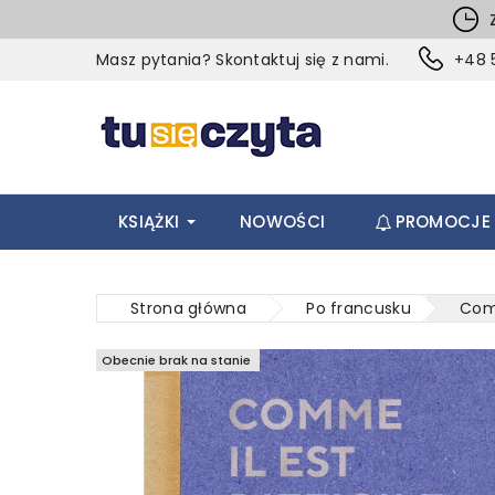
Z
Masz pytania? Skontaktuj się z nami.
+48 5
KSIĄŻKI
NOWOŚCI
PROMOCJE
Strona główna
Po francusku
Comm
Obecnie brak na stanie
Obecnie brak na stanie