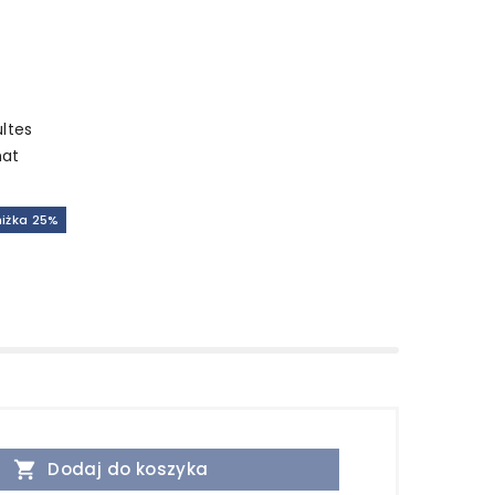
ultes
mat
niżka 25%

Dodaj do koszyka