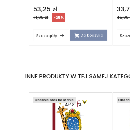
53,25 zł
33,7
Regular
Regul
71,00 zł
45,00 
-25%
price
price
Do koszyka
Szczegóły
Szcz
INNE PRODUKTY W TEJ SAMEJ KATEGO
Obecnie brak na stanie
Obecni