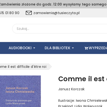
amówienia złożone do godz. 12:00 wysyłamy tego samego 
15 01 80 90
zamowienia@tusieczyta.pl
AUDIOBOOKI
DLA BIBLIOTEK
WYPRZED
e il est difficile d'être roi
Comme il est di
Janusz Korczak
Ilustracje: Iwona Chmielews
Przekład: Lidia Waleryszak