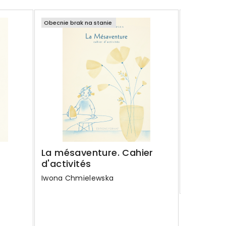
Obecnie brak na stanie
Obecnie bra
Les Yeu
Iwona Chm
54,00 z
Regular
72,00 zł
La mésaventure. Cahier
price
d'activités
Szczegó
Iwona Chmielewska