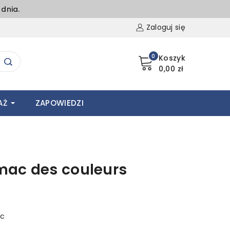
dnia.
Zaloguj się
0
Koszyk
0,00 zł
AŻ
ZAPOWIEDZI
mac des couleurs
ec