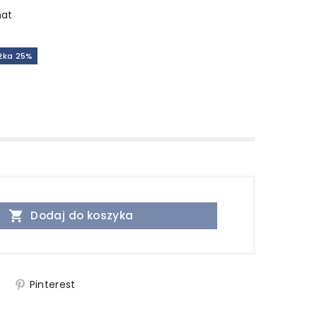
mat
iżka 25%

Dodaj do koszyka
j
Pinterest