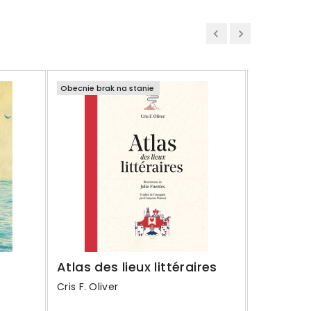
Obecnie brak na stanie
Obecnie bra
Comme il
d'être ro
Janusz Ko
45,00 z
Regular
60,00 zł
Atlas des lieux littéraires
price
Cris F. Oliver
Szczegó