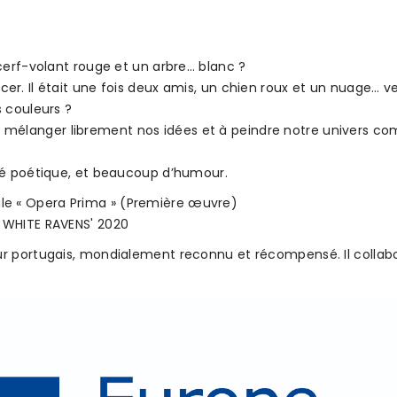
 cerf-volant rouge et un arbre… blanc ?
er. Il était une fois deux amis, un chien roux et un nuage… ver
s couleurs ?
 mélanger librement nos idées et à peindre notre univers c
coté poétique, et beaucoup d’humour.
le « Opera Prima » (Première œuvre)
E WHITE RAVENS' 2020
teur portugais, mondialement reconnu et récompensé. Il col