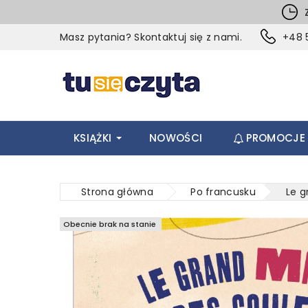
Z
Masz pytania? Skontaktuj się z nami.
+48 5
KSIĄŻKI
NOWOŚCI
PROMOCJE
Strona główna
Po francusku
Le 
Obecnie brak na stanie
Obecnie brak na stanie