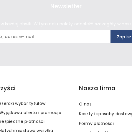
Newsletter
 każdej chwili. W tym celu należy odnaleźć szczegóły w nasze
rzyści
Nasza firma
Szeroki wybór tytułów
O nas
Wyjątkowa oferta i promocje
Koszty i sposoby dostaw
Bezpieczne płatności
Formy płatności
Natychmiastowa wysyłka