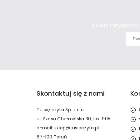
Możesz zrezygnować w
Skontaktuj się z nami
Ko
Tu się czyta Sp. z o.o.
ul. Szosa Chełmińska 30, lok. 905
e-mail: sklep@tusieczyta.pl
87-100 Toruń