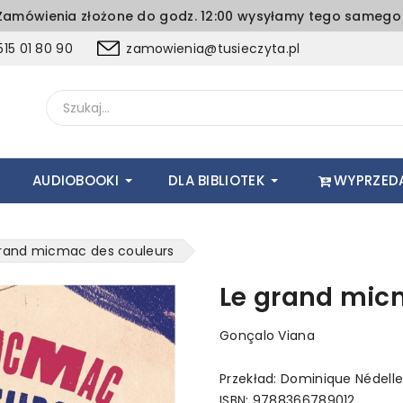
amówienia złożone do godz. 12:00 wysyłamy tego samego 
15 01 80 90
zamowienia@tusieczyta.pl
AUDIOBOOKI
DLA BIBLIOTEK
WYPRZED
grand micmac des couleurs
Le grand mic
Gonçalo Viana
Przekład: Dominique Nédell
ISBN: 9788366789012