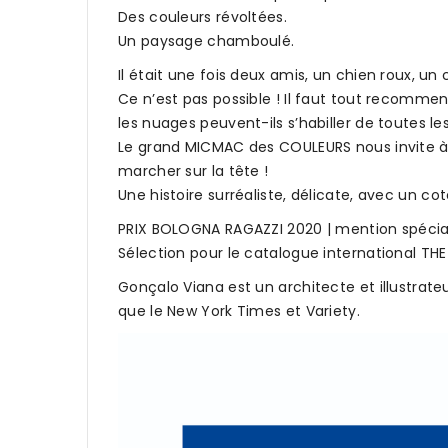
Des couleurs révoltées.
Un paysage chamboulé.
Il était une fois deux amis, un chien roux, un
Ce n’est pas possible ! Il faut tout recommenc
les nuages peuvent-ils s’habiller de toutes le
Le grand MICMAC des COULEURS nous invite à
marcher sur la tête !
Une histoire surréaliste, délicate, avec un 
PRIX BOLOGNA RAGAZZI 2020 | mention spécia
Sélection pour le catalogue international TH
Gonçalo Viana est un architecte et illustra
que le New York Times et Variety.