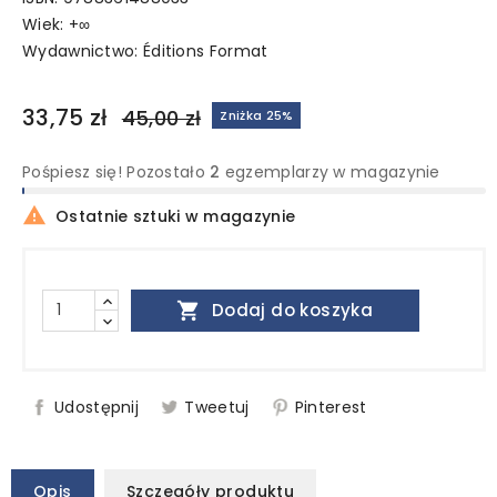
Wiek: +∞
Wydawnictwo:
Éditions Format
33,75 zł
45,00 zł
Zniżka 25%
Pośpiesz się! Pozostało
2
egzemplarzy w magazynie

Ostatnie sztuki w magazynie

Dodaj do koszyka
Udostępnij
Tweetuj
Pinterest
Opis
Szczegóły produktu