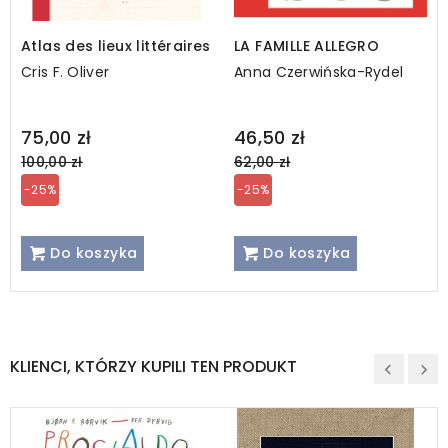
Atlas des lieux littéraires
LA FAMILLE ALLEGRO
Cris F. Oliver
Anna Czerwińska-Rydel
Regular
Regular
75,00 zł
46,50 zł
price
price
100,00 zł
62,00 zł
-25%
-25%
Do koszyka
Do koszyka
KLIENCI, KTÓRZY KUPILI TEN PRODUKT