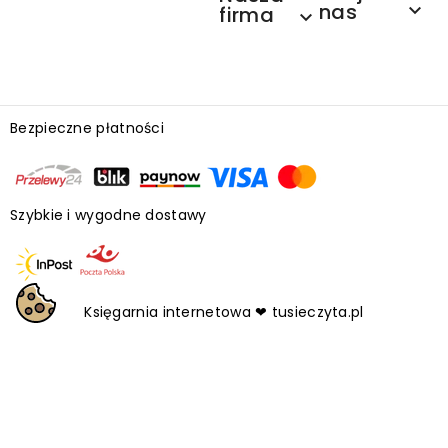
nas

firma

Bezpieczne płatności
Szybkie i wygodne dostawy
Księgarnia internetowa ❤ tusieczyta.pl