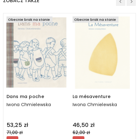
ZOBACZ TAKŻE
Obecnie brak na stanie
Obecnie brak na stanie
Dans ma poche
La mésaventure
Iwona Chmielewska
Iwona Chmielewska
Regular
Regular
53,25 zł
46,50 zł
price
price
71,00 zł
62,00 zł